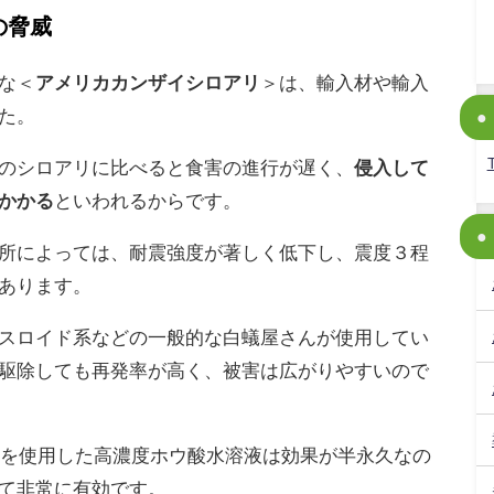
の脅威
な＜
アメリカカンザイシロアリ
＞は、輸入材や輸入
た。
のシロアリに比べると食害の進行が遅く、
侵入して
かかる
といわれるからです。
所によっては、耐震強度が著しく低下し、震度３程
あります。
スロイド系などの一般的な白蟻屋さんが使用してい
駆除しても再発率が高く、被害は広がりやすいので
Oを使用した高濃度ホウ酸水溶液は効果が半永久なの
て非常に有効です。