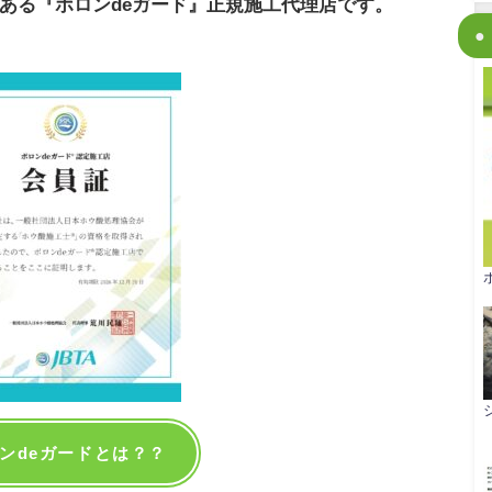
ある『ボロンdeガード』正規施工代理店です。
ンdeガードとは？？