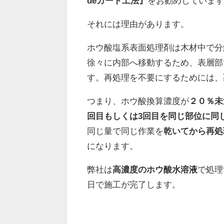
deガード工法』
をお勧めしていま
それには理由があります。
ホウ酸塩系表面処理剤は木材中で分
徐々に内部へ移動するため、
表層部
す。再処理を不要にするためには、
つまり、ホウ酸換算濃度が
２０％未
回目もしくは3回目を同じ部位に同
同じ量で同じ作業を
乾いてから
再処
になります。
弊社は
高濃度のホウ酸水溶液
で処理
日で施工が完了します。