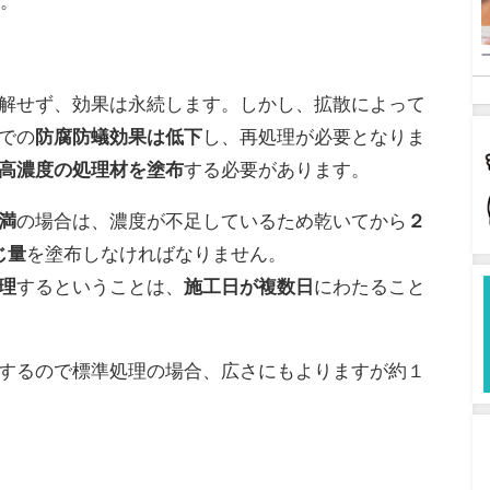
す。
解せず、効果は永続します。しかし、拡散によって
での
防腐防蟻効果は低下
し、再処理が必要となりま
高濃度の処理材を塗布
する必要があります。
満
の場合は、濃度が不足しているため乾いてから
２
じ量
を塗布しなければなりません。
理
するということは、
施工日が複数日
にわたること
するので標準処理の場合、広さにもよりますが約１