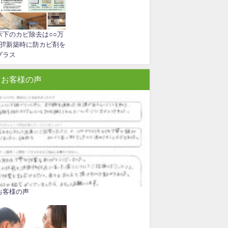
床下のカビ除去は○○万
円⁉新築時に防カビ剤を
プラス
お客様の声
お客様の声