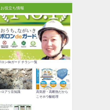
お役立ち情報
ボロンdeガード チラシ一覧
シロアリ豆知識
高気密・高断熱だから
こそホウ酸処理